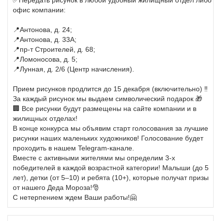
✅Передать рисунок в любой удобный жилищный отдел либо
офис компании:
📍Антонова, д. 24;
📍Антонова, д. 33А;
📍пр-т Строителей, д. 68;
📍Ломоносова, д. 5;
📍Лунная, д. 2/6 (Центр начисления).
Прием рисунков продлится до 15 декабря (включительно) ‼️
За каждый рисунок мы выдаем символический подарок 🎁
🏢 Все рисунки будут размещены на сайте компании и в
жилищных отделах!
В конце конкурса мы объявим старт голосования за лучшие
рисунки наших маленьких художников! Голосование будет
проходить в нашем Telegram-канале.
Вместе с активными жителями мы определим 3-х
победителей в каждой возрастной категории! Малыши (до 5
лет), детки (от 5–10) и ребята (10+), которые получат призы
от нашего Деда Мороза!🎅
С нетерпением ждем Ваши работы!🤗